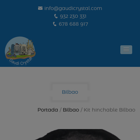
info@gaudicrystal.com
932 230 331
678 688 917
Bilbao
Portada
/
Bilbao
/ Kit hinchable Bilbao