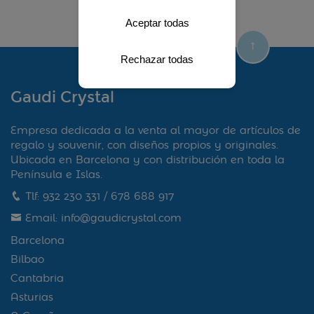
Aceptar todas
Rechazar todas
Gaudi Crystal
Empresa dedicada a la venta al mayor de artículos de
regalo y souvenir, con diseños propios y originales.
Ubicada en Barcelona y con distribución en toda la
Península e Islas.
Tlf:
932 230 331
/
678 688 917
Email:
info@gaudicrystal.com
Barcelona
Bilbao
Cantabria
Asturias