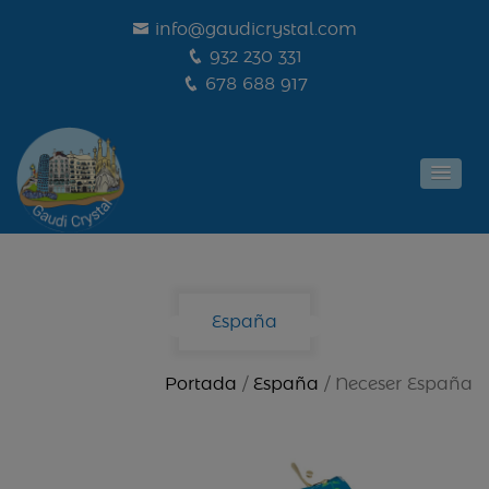
info@gaudicrystal.com
932 230 331
678 688 917
España
Portada
/
España
/ Neceser España