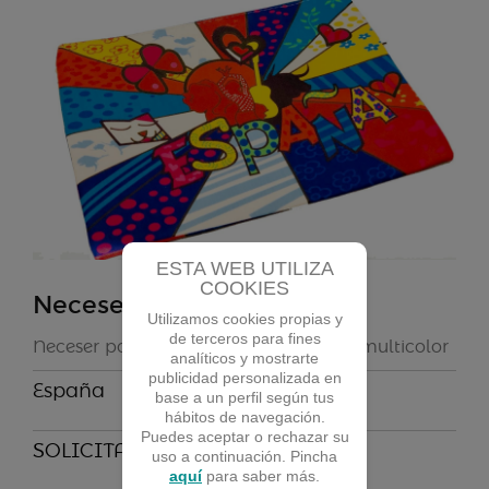
ESTA WEB UTILIZA
COOKIES
Neceser España
Utilizamos cookies propias y
de terceros para fines
Neceser portadocumento A5 España multicolor
analíticos y mostrarte
publicidad personalizada en
España
base a un perfil según tus
hábitos de navegación.
Puedes aceptar o rechazar su
SOLICITA MÁS INFORMACIÓN
uso a continuación. Pincha
aquí
para saber más.